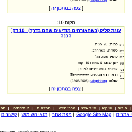
[
צפה במתכון זה
]
מקום 10:
עוגת קליק (כשהאורחים מודיעים שהם בדרך) - 10 דק´
הכנה
כמות:
20 מנות.
כשרות:
כשר חלבי.
קושי:
פשוט וקל.
זמן הכנה:
0 שעות ו-10 דקות.
צפיות:
98914 צפיות למתכון
דרוג:
דרוג הגולשים:
(5)
שולח:
galitgrinberg
‏ (22/03/2006).
[
צפה במתכון זה
]
פוֹרוּם
|
Top 10
|
אזור אישי
|
מרכז מידע
|
מתכונים
|
אינדקסים
|
ספר
י אתרים
|
Google Site Map
|
מפת אתר
|
תנאי השימוש
|
קישורים
|
© כל הזכויות שמורות לשטרודל - מתכוני עוגות