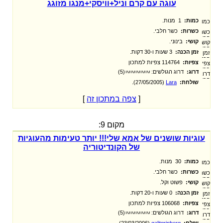
עוגה עם קרם וניל+וויסקי+מנגו מזוגג
כמות:
1 מנות.
כשרות:
כשר חלבי.
קושי:
בינוני.
זמן הכנה:
3 שעות ו-30 דקות.
צפיות:
114764 צפיות למתכון
דרוג:
דרוג הגולשים:
(5)
שולחת:
Lara
‏ (27/05/2005).
[
צפה במתכון זה
]
מקום 9:
עוגיות שושנים של אמא שלי!!! יותר טעימות מהעוגיות
של הקונדיטוריה
כמות:
30 מנות.
כשרות:
כשר חלבי.
קושי:
פשוט וקל.
זמן הכנה:
0 שעות ו-20 דקות.
צפיות:
106068 צפיות למתכון
דרוג:
דרוג הגולשים:
(5)
שולח:
galitgrinberg
‏ (23/03/2006).