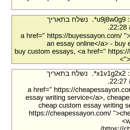
- מאת:‏ u9j8w0g9*. ‏ נשלח בתאריך
<a href=" https://buyessayon.com/ "
an essay online</a> - buy 
buy custom essays, <a href=" https:
">
- מאת:‏ x1v1g2x2*. ‏ נשלח בתאריך
<a href=" https://cheapessayon.c
essay writing service</a>, cheap
cheap custom essay writing se
https://cheapessayon.com/ ">ch
w
https://