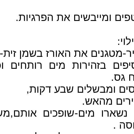
טפים ומייבשים את הפרגיות
לוי
יר-מטגנים את האורז בשמן זי
יפים בזהירות מים רותחים 
ח גס
סים ומבשלים שבע דקות
ירים מהאש
נשארו מים-שופכים אותם,מש
כוסה