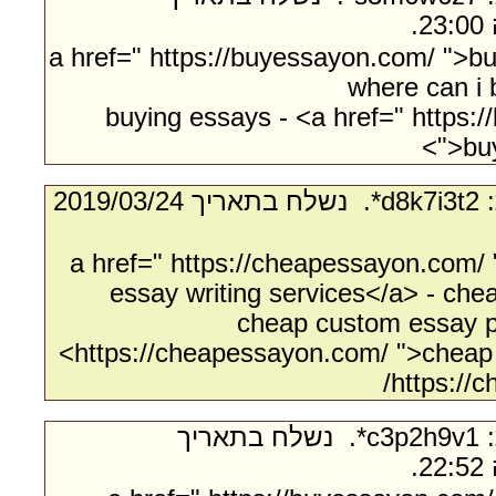
<a href=" https://buyessayon.com/ ">b
where can i 
buying essays - <a href=" https:
">bu
- מאת:‏ d8k7i3t2*. ‏ נשלח בתאריך ‏24/‏03/‏2019
<a href=" https://cheapessayon.com
essay writing services</a> - che
cheap custom essay p
https://cheapessayon.com/ ">cheap 
https://
- מאת:‏ c3p2h9v1*. ‏ נשלח בתאריך