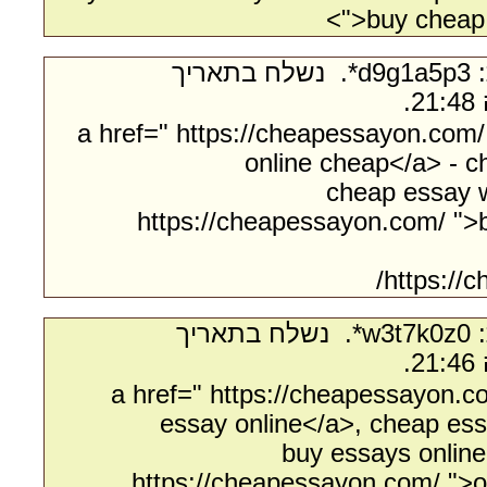
">buy cheap 
- מאת:‏ d9g1a5p3*. ‏ נשלח בתאריך
<a href=" https://cheapessayon.com
online cheap</a> - c
cheap essay w
https://cheapessayon.com/ ">
https://
- מאת:‏ w3t7k0z0*. ‏ נשלח בתאריך
<a href=" https://cheapessayon.
essay online</a>, cheap essa
buy essays online
https://cheapessayon.com/ ">