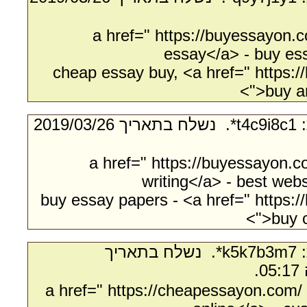
<a href=" https://buyessayon.
essay</a> - buy es
cheap essay buy, <a href=" https:
">buy a
- מאת:‏ t4c9i8c1*. ‏ נשלח בתאריך ‏26/‏03/‏2019
<a href=" https://buyessayon.
writing</a> - best web
buy essay papers - <a href=" https:
">buy c
- מאת:‏ k5k7b3m7*. ‏ נשלח בתאריך
<a href=" https://cheapessayon.com