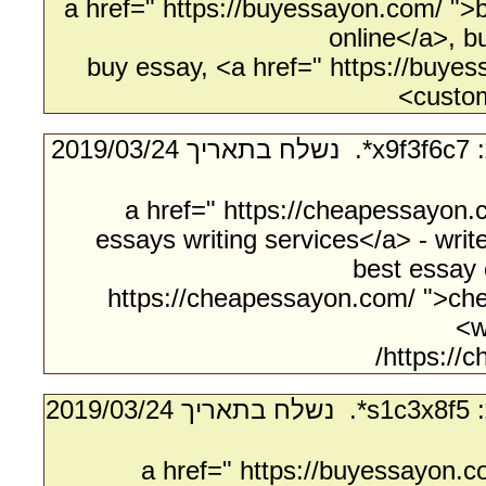
<a href=" https://buyessayon.com/ "
online</a>, 
buy essay, <a href=" https://buye
custom
- מאת:‏ x9f3f6c7*. ‏ נשלח בתאריך ‏24/‏03/‏2019
<a href=" https://cheapessayon
essays writing services</a> - wri
best essay 
https://cheapessayon.com/ ">ch
w
https://
- מאת:‏ s1c3x8f5*. ‏ נשלח בתאריך ‏24/‏03/‏2019
<a href=" https://buyessayon.