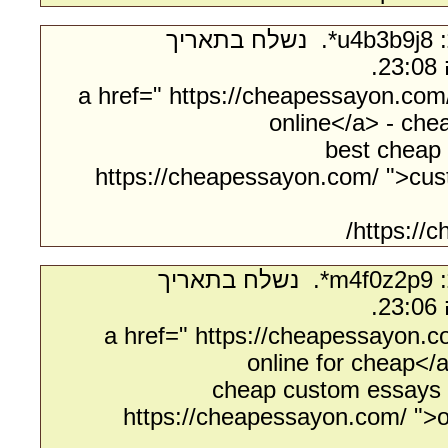
- מאת:‏ u4b3b9j8*. ‏ נשלח בתאריך
<a href=" https://cheapessayon.co
online</a> - che
best cheap 
https://cheapessayon.com/ ">cus
https://
- מאת:‏ m4f0z2p9*. ‏ נשלח בתאריך
<a href=" https://cheapessayon.
online for cheap</
cheap custom essays o
https://cheapessayon.com/ ">o