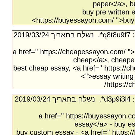
paper</a>, b
buy pre written 
https://buyessayon.com/ ">buy 
- מאת:‏ q8t8u9f7*. ‏ נשלח בתאריך ‏24/‏03/‏2019
<a href=" https://cheapessayon.com/ "
cheap</a>, cheape
best cheap essay, <a href=" https://
">essay writing
https://
- מאת:‏ d3p9i3l4*. ‏ נשלח בתאריך ‏24/‏03/‏2019
<a href=" https://buyessayon.
essay</a> - buy es
buy custom essay - <a href=" https: