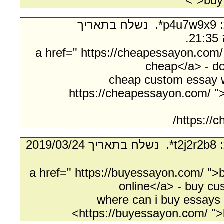
">buy
- מאת:‏ p4u7w9x9*. ‏ נשלח בתאריך
<a href=" https://cheapessayon.com
cheap</a> - d
cheap custom essay wr
https://cheapessayon.com/ "
https://
- מאת:‏ t2j2r2b8*. ‏ נשלח בתאריך ‏24/‏03/‏2019
<a href=" https://buyessayon.com/ "
online</a> - buy cu
where can i buy essays 
https://buyessayon.com/ ">