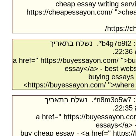
cheap essay writing serv
https://cheapessayon.com/ ">che
https://
- מאת:‏ b4g7o9t2*. ‏ נשלח בתאריך
<a href=" https://buyessayon.com/ ">b
essay</a> - best webs
buying essays 
https://buyessayon.com/ ">where 
- מאת:‏ n8m3o5w7*. ‏ נשלח בתאריך
<a href=" https://buyessayon.co
essays</a> 
buy cheap essay - <a href=" https: