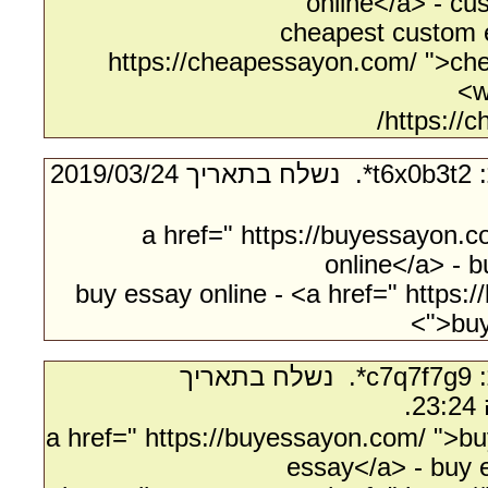
online</a> - c
cheapest custom 
https://cheapessayon.com/ ">ch
w
https://
- מאת:‏ t6x0b3t2*. ‏ נשלח בתאריך ‏24/‏03/‏2019
<a href=" https://buyessayon.
online</a> - b
buy essay online - <a href=" https:
">buy
- מאת:‏ c7q7f7g9*. ‏ נשלח בתאריך
<a href=" https://buyessayon.com/ ">b
essay</a> - buy e