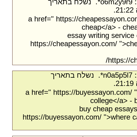
- מאת:‏ o6m2y9r9*. ‏ נשלח בתאריך
<a href=" https://cheapessayon.c
cheap</a> - che
essay writing service
https://cheapessayon.com/ ">ch
https://
- מאת:‏ n0a5p5l7*. ‏ נשלח בתאריך
<a href=" https://buyessayon.com/ 
college</a> -
buy cheap essays 
https://buyessayon.com/ ">where c