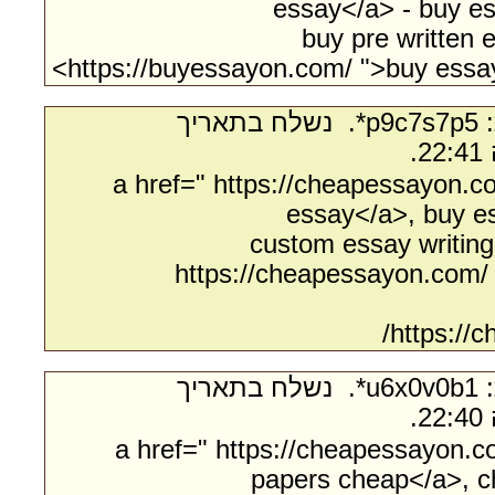
essay</a> - buy es
buy pre written 
https://buyessayon.com/ ">buy essay
- מאת:‏ p9c7s7p5*. ‏ נשלח בתאריך
<a href=" https://cheapessayon.
essay</a>, buy e
custom essay writing
https://cheapessayon.com/
https://
- מאת:‏ u6x0v0b1*. ‏ נשלח בתאריך
<a href=" https://cheapessayon.
papers cheap</a>, c