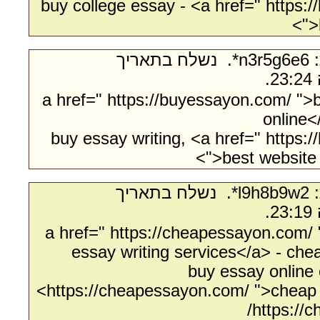
buy college essay - <a href=" https:
">
- מאת:‏ n3r5g6e6*. ‏ נשלח בתאריך
<a href=" https://buyessayon.com/ "
online<
buy essay writing, <a href=" https:
">best website 
- מאת:‏ l9h8b9w2*. ‏ נשלח בתאריך
<a href=" https://cheapessayon.com
essay writing services</a> - ch
buy essay online 
https://cheapessayon.com/ ">cheap 
https://