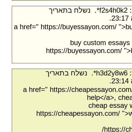
- מאת:‏ f2s4h0k2*. ‏ נשלח בתאריך
<a href=" https://buyessayon.com/ ">b
buy custom essays o
https://buyessayon.com/ "
- מאת:‏ h3d2y8w6*. ‏ נשלח בתאריך
<a href=" https://cheapessayon.co
help</a>, che
cheap essay w
https://cheapessayon.com/ ">w
https://