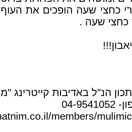
י כחצי שעה הופכים את העוף 
וד כחצי שעה
תיאבון
כון הנ"ל באדיבות קייט
רינג
מול"
04-954105
hatnim.co.il/members/mulimich