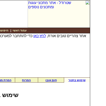
עמוד ראשי
|
חיפוש
|
אחר צהריים טובים אורח,
לחץ כאן
כדי להתחבר למערכת
ש
ימוש בתנור
ח
ום אובן
ה
מרות
המרת
מ
צ
שימוש ב