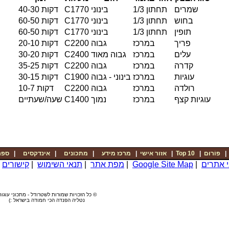
שמרים
1/3 תחתון
בינוני
C1770
40-30 דקות
בחוש
1/3 תחתון
בינוני
C1770
60-50 דקות
תופין
1/3 תחתון
בינוני
C1770
60-50 דקות
פריך
במרכז
גבוה
C2200
20-10 דקות
עלים
במרכז
גבוה מאוד
C2400
30-20 דקות
קדרה
במרכז
גבוה
C2200
35-25 דקות
עוגיות
במרכז
בינוני - גבוה
C1900
30-15 דקות
רולדה
במרכז
גבוה
C2200
10-7 דקות
עוגיות קצף
במרכז
נמוך
C1400
שעה/שעתיים
פוֹרוּם
|
Top 10
|
אזור אישי
|
מרכז מידע
|
מתכונים
|
אינדקסים
|
ספר
י אתרים
|
Google Site Map
|
מפת אתר
|
תנאי השימוש
|
קישורים
|
© כל הזכויות שמורות לשטרודל - מתכוני עוגות
נטליה הפנדה הכי חמודה בישראל :)