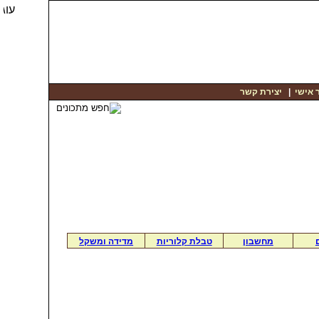
 אישי
|
יצירת קשר
מחש
ב
ון
טבלת
ק
לוריות
מ
ד
ידה ומשקל