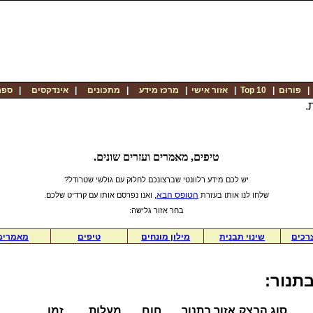
פוֹרוּם
|
Top 10
|
אזור אישי
|
מרכז מידע
|
מתכונים
|
אינדקסים
|
ספר
.
טיפים, מאמרים ועזרים שונים.
יש לכם מידע רלוונטי שברצונכם לחלוק עם גולשי שטרודל?
הטופס הבא
שלחו לנו אותו בעזרת
, ואנו נפרסם אותו עם קרדיט שלכם.
בחר אזור גלישה:
רכים
שינוי תב
נ
ית
מי
ל
ון מונחים
ט
יפים
מ
א
מרים
תנור:
סוג הבצק
אזור בתנור
חום
מעלות
זמן