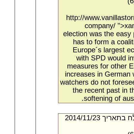
http://www.vanillast
company/ ">xa
election was the easy
has to form a coali
Europe´s largest e
with SPD would inv
measures for other 
increases in German 
watchers do not forese
the recent past in t
softening of aus
- מאת:‏ Donnie*. ‏ נשלח בתאריך ‏23/‏11/‏2014