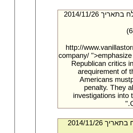
- מאת:‏ Nathan*. ‏ נשלח בתאריך ‏26/‏11/‏2014
http://www.vanillast
company/ ">emphasize
Republican critics 
arequirement of t
Americans mustpu
penalty. They al
investigations into
- מאת:‏ Derek*. ‏ נשלח בתאריך ‏26/‏11/‏2014