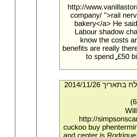
http://www.vanillast
company/ ">rail nerv
bakery</a> He said:
Labour shadow chan
know the costs ar
benefits are really the
to spend ֳ‚ֲ£50 
- מאת:‏ Isabella*. ‏ נשלח בתאריך ‏26/‏11/‏2014
Wil
http://simpsonsc
cuckoo buy phentermi
and center is Rodrigue