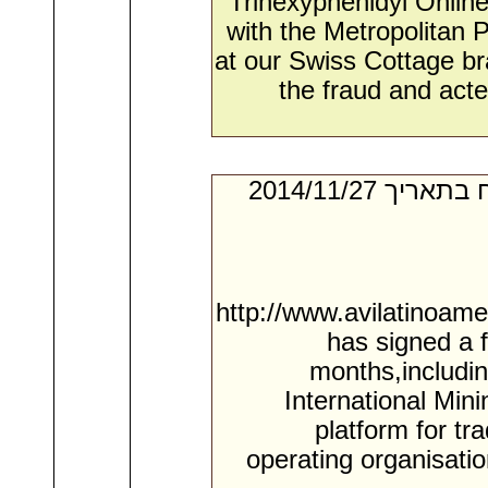
Trihexyphenidyl Onlin
with the Metropolitan P
at our Swiss Cottage br
the fraud and acte
- מאת:‏ Heath*. ‏ נשלח בתאריך ‏27/‏11/‏2014
http://www.avilatinoame
has signed a 
months,includin
International Mi
platform for tr
operating organisati