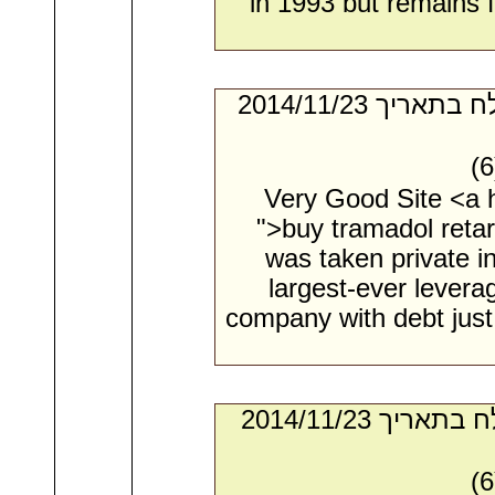
in 1993 but remains f
- מאת:‏ Everett*. ‏ נשלח בתאריך ‏23/‏11/‏2014
Very Good Site <a h
">buy tramadol reta
was taken private in
largest-ever lever
company with debt just 
- מאת:‏ Tyrone*. ‏ נשלח בתאריך ‏23/‏11/‏2014