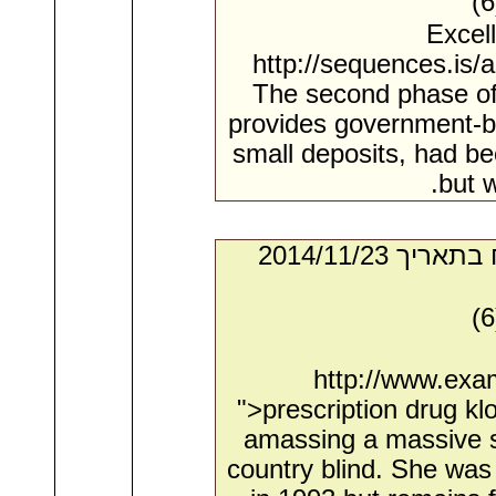
Excel
http://sequences.is/
The second phase of
provides government-b
small deposits, had b
but 
- מאת:‏ Ricky*. ‏ נשלח בתאריך ‏23/‏11/‏2014
http://www.exa
">prescription drug k
amassing a massive sh
country blind. She was