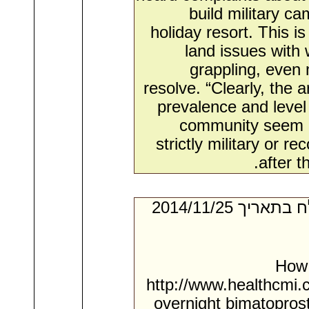
build military ca
holiday resort. This 
land issues with
grappling, even 
resolve. “Clearly, the
prevalence and level 
community seem m
strictly military or r
after t
- מאת:‏ Tilburg*. ‏ נשלח בתאריך ‏25/‏11/‏2014
How 
http://www.healthcmi.
overnight bimatopros