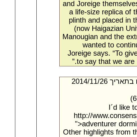
and Joreige themselves
a life-size replica o
plinth and placed in 
(now Haigazian Univ
Manougian and the ext
wanted to contin
Joreige says. “To giv
to say that we are 
- מאת:‏ Peter*. ‏ נשלח בתאריך ‏26/‏11/‏2014
I´d like
http://www.consens
">adventurer dor
Other highlights from t