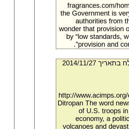
fragrances.com/hom
the Government is ver
authorities from t
wonder that provision o
by “low standards, 
provision and co
- מאת:‏ Audrey*. ‏ נשלח בתאריך ‏27/‏11/‏2014
http://www.acimps.org/
Ditropan The word news
of U.S. troops in
economy, a politic
volcanoes and devasta