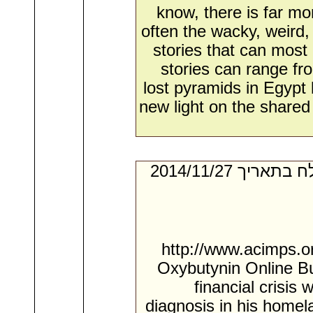
know, there is far mor
often the wacky, weird,
stories that can most
stories can range fr
lost pyramids in Egypt 
new light on the shared 
- מאת:‏ Joseph*. ‏ נשלח בתאריך ‏27/‏11/‏2014
http://www.acimps.or
Oxybutynin Online Bu
financial crisis
diagnosis in his homel