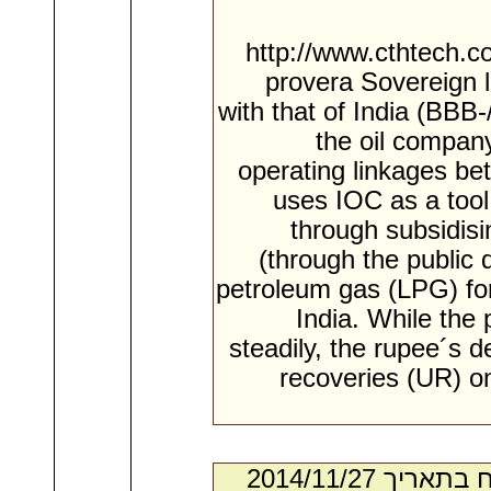
http://www.cthtech.c
provera Sovereign l
with that of India (BBB
the oil company
operating linkages bet
uses IOC as a tool
through subsidisi
(through the public 
petroleum gas (LPG) fo
India. While the 
steadily, the rupee´s d
recoveries (UR) on 
- מאת:‏ Wilton*. ‏ נשלח בתאריך ‏27/‏11/‏2014