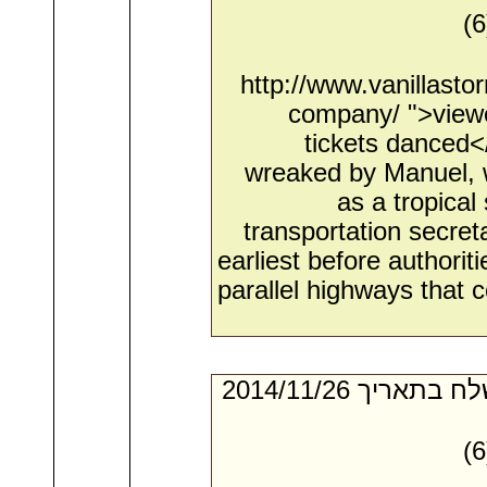
http://www.vanillast
company/ ">viewe
tickets danced<
wreaked by Manuel, w
as a tropical
transportation secreta
earliest before authorit
parallel highways that c
- מאת:‏ Jackson*. ‏ נשלח בתאריך ‏26/‏11/‏2014