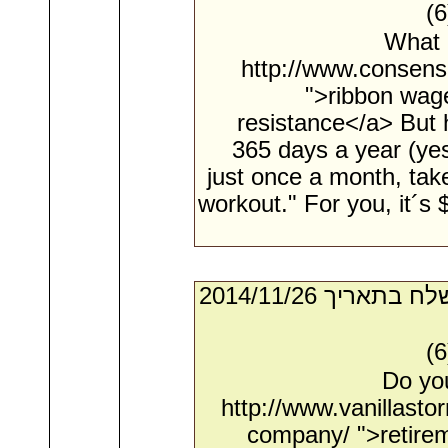
What d
http://www.consens
">ribbon wag
resistance</a> But h
365 days a year (yes
just once a month, take
workout." For you, it´s 
- מאת:‏ Terrence*. ‏ נשלח בתאריך ‏26/‏11/‏2014
Do yo
http://www.vanillast
company/ ">retirem