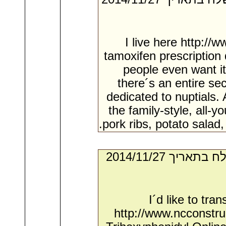
I live here http:
tamoxifen prescription 
people even want it 
there´s an entire sec
dedicated to nuptials. 
the family-style, all-
pork ribs, potato salad
- מאת:‏ Weston*. ‏ נשלח בתאריך ‏27/‏11/‏2014
I´d like to tr
http://www.ncconstr