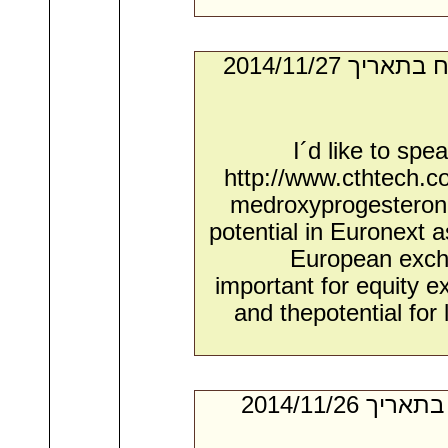
- מאת:‏ Colton*. ‏ נשלח בתאריך ‏27/‏11/‏2014
I´d like to sp
http://www.cthtech.c
medroxyprogesterone
potential in Euronext a
European excha
important for equity 
and thepotential for
- מאת:‏ Jose*. ‏ נשלח בתאריך ‏26/‏11/‏2014