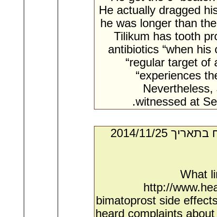
He actually dragged his
he was longer than the
Tilikum has tooth pr
antibiotics “when his 
“regular target of
“experiences the 
Nevertheless, 
witnessed at Se
- מאת:‏ Aaron*. ‏ נשלח בתאריך ‏25/‏11/‏2014
What li
http://www.he
bimatoprost side effe
heard complaints about t