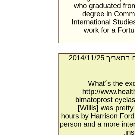
who graduated from
degree in Commu
International Studie
work for a Fort
- מאת:‏ Donte*. ‏ נשלח בתאריך ‏25/‏11/‏2014
What´s the exc
http://www.healt
bimatoprost eyelas
[Willis] was prett
hours by Harrison Ford ֳ
person and a more intere
ins