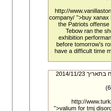
http://www.vanillast
company/ ">buy xanax 
the Patriots offense
Tebow ran the sho
exhibition performa
before tomorrow’s ros
have a difficult time m
- מאת:‏ Kasey*. ‏ נשלח בתאריך ‏23/‏11/‏2014
http://www.turk
">valium for tmj diso