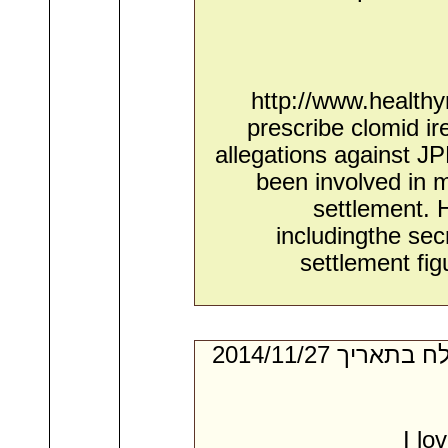
http://www.healthy
prescribe clomid i
allegations against 
been involved in m
settlement. 
includingthe secr
settlement fi
- מאת:‏ Vicente*. ‏ נשלח בתאריך ‏27/‏11/‏2014
I lo