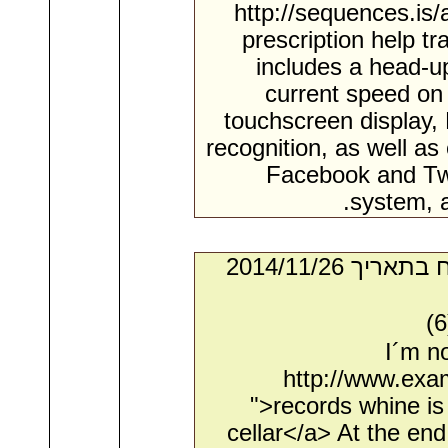
http://sequences.is
prescription help t
includes a head-up
current speed on
touchscreen display, 
recognition, as well as
Facebook and Twi
system, a
- מאת:‏ Dwain*. ‏ נשלח בתאריך ‏26/‏11/‏2014
I´m no
http://www.exa
">records whine is
cellar</a> At the end