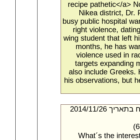
recipe pathetic</a> No
Nikea district, Dr
busy public hospital war
right violence, datin
wing student that left h
months, he has warn
violence used in rac
targets expanding m
also include Greeks.
his observations, but 
- מאת:‏ Prince*. ‏ נשלח בתאריך ‏26/‏11/‏2014
What´s the interes