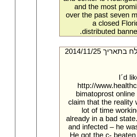
and the most promi
over the past seven m
a closed Flori
distributed bann
- מאת:‏ Lamont*. ‏ נשלח בתאריך ‏25/‏11/‏2014
I´d l
http://www.health
bimatoprost online
claim that the reality
lot of time worki
already in a bad state
and infected – he was
He got the c- beaten