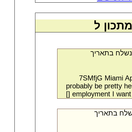
תכון ל
- מאת:‏ i love pron*. בתאריך
7SMfjG Miami Apar
probably be pretty hel
employment I want to
- מאת:‏ Armando*. תאריך