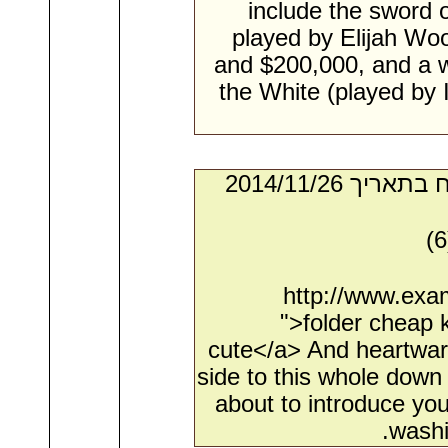
include the sword 
played by Elijah Wo
and $200,000, and a w
the White (played by 
- מאת:‏ Kasey*. ‏ נשלח בתאריך ‏26/‏11/‏2014
http://www.exa
">folder cheap 
cute</a> And heartwarm
side to this whole down
about to introduce you
washi