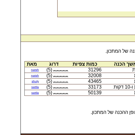
ה של המתכון.
שך הכנה
כמות צפיות
דרוג
מאת
(5)
31296
natsh
(5)
32008
natsh
(5)
43465
shuly
(5)
33173
sattla
(5)
50139
sattla
פן ההכנה של המתכון.