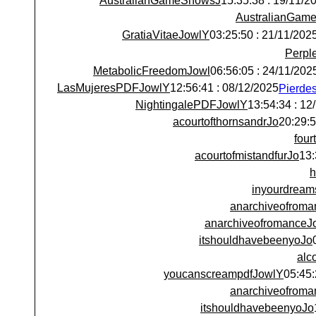
AustralianGameShowsJ
19/11/2025 : 15:
AustralianGam
GratiaVitaeJowlY
21/11/2025 : 03:25:5
Perpl
MetabolicFreedomJowl
24/11/2025 : 06:56:
LasMujeresPDFJowlY
08/12/2025 : 12:56:41
NightingalePDFJowlY
12/12/
acourtofthornsandrJo
fou
acourtofmistandfurJo
h
inyourdream
anarchiveofroma
anarchiveofromanceJ
itshouldhavebeenyoJo
alc
youcanscreampdfJowlY
anarchiveofroma
itshouldhavebeenyoJo