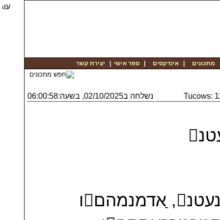
יצירת קשר
|
ספר אישי
|
אינדקסים
|
מתכונים
נשלחה ב02/10/2025, בשעה:06:00:58
Tucows: 
־קטשוםטו ג ׁאםךע-ֿועונבףנדו! ֺגאנעטנ, ַאדמנמהםו