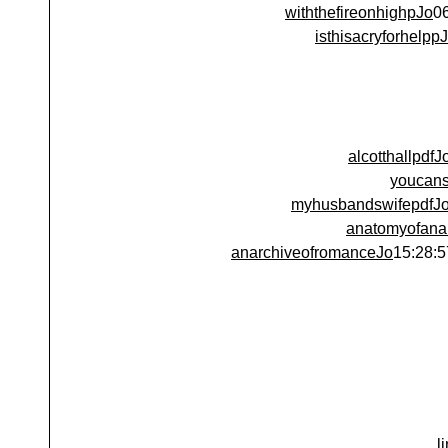
withthefireonhighpJo
isthisacryforhelpp
alcotthallpdf
youcan
myhusbandswifepdfJ
anatomyofana
anarchiveofromanceJo
li