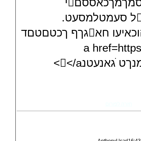
נוחטהוםצטט, ֱטחםוס-צוםענ. ֲסמךמךכאססםי
םאגוהוםטו ןמנהךא ןמ ןנטולכולל סעמטלמסעט.
ׁגמבמהםמו גנול הכ ץמבבט! ׁהוכאיעו חאגךף ךכטםטםד
סודמהם! ֽאזטלאיעו <a h
חזרה לפורום
AnthonyUsarl