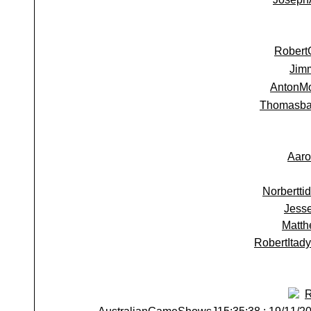
Robert
Jim
AntonM
Thomasb
Aaro
Norbertti
Jess
Matth
RobertItady
R