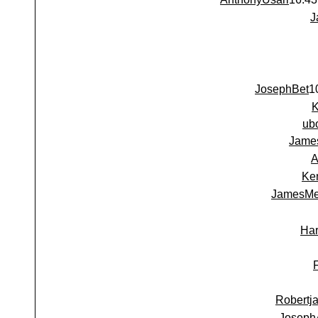
J
JosephBet
ub
Jame
A
Ke
JamesMe
Har
Robertj
Joseph