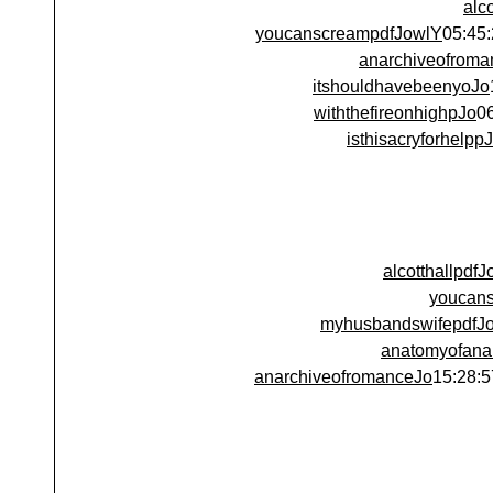
alc
youcanscreampdfJowlY
anarchiveofroma
itshouldhavebeenyoJo
withthefireonhighpJo
isthisacryforhelpp
alcotthallpdf
youcan
myhusbandswifepdfJ
anatomyofana
anarchiveofromanceJo