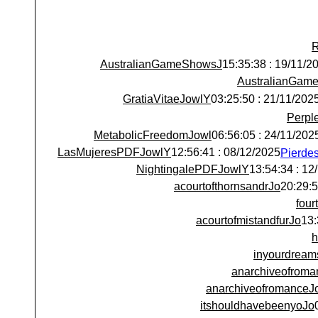
R
AustralianGameShowsJ
19/11/2025 : 15:
AustralianGam
GratiaVitaeJowlY
21/11/2025 : 03:25:5
Perpl
MetabolicFreedomJowl
24/11/2025 : 06:56:
LasMujeresPDFJowlY
08/12/2025 : 12:56:41
NightingalePDFJowlY
12/12/
acourtofthornsandrJo
fou
acourtofmistandfurJo
h
inyourdream
anarchiveofroma
anarchiveofromanceJ
itshouldhavebeenyoJo