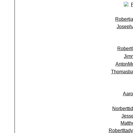
Robertj
Joseph
Robert
Jim
AntonM
Thomasb
Aaro
Norbertti
Jess
Matth
RobertItady