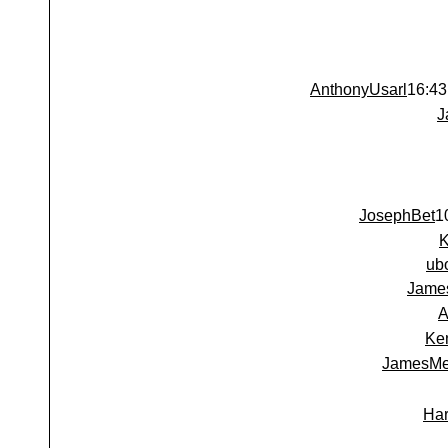
AnthonyUsarl
J
JosephBet
ub
Jame
A
Ke
JamesMe
Har