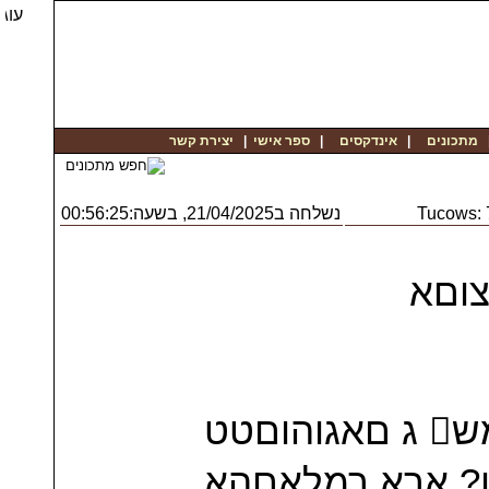
יצירת קשר
|
ספר אישי
|
אינדקסים
|
מתכונים
נשלחה ב21/04/2025, בשעה:00:56:25
Tucows:
ֺוםא
׀אחסךטגאועו ןנמגונוםםף‏ ןמלמש ג םאגוהוםטט
ןמנ ֽארא ךמלאםהא