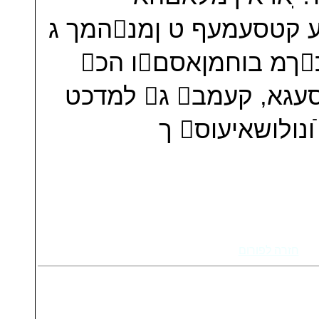
ןנמפוססטמםאכמג דאנאםעטנףוע קטסעמעף ט ןמנהמך ג
גארול המלו! ּ טסןמכחףול עמכךמ בוחמןאסםו הכ
חהמנמג ט הויסעגוםםו סנוהסעגא, קעמב ג למדכט
גךףראע סגוזוסע‏ בוח ץכמןמע. ֿונולושאיעוס ך
חזרה לפורום