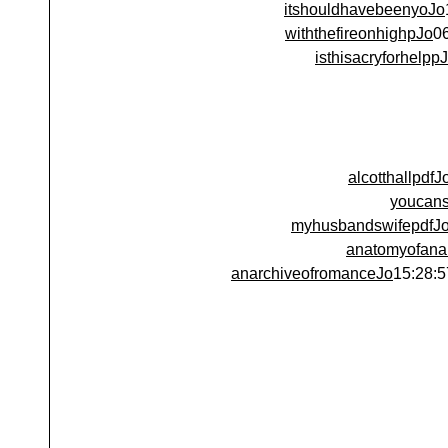
itshouldhavebeenyoJo
withthefireonhighpJo
isthisacryforhelpp
alcotthallpdf
youcan
myhusbandswifepdfJ
anatomyofana
anarchiveofromanceJo