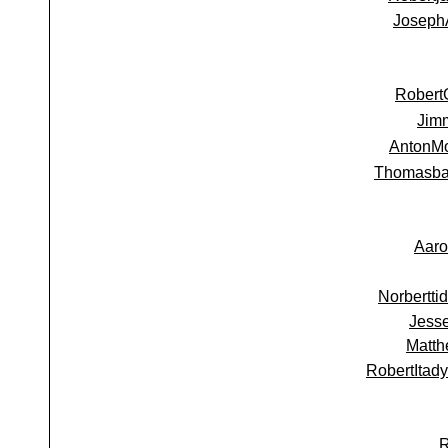
Joseph
Robert
Jim
AntonM
Thomasb
Aaro
Norbertti
Jess
Matth
RobertItady
R