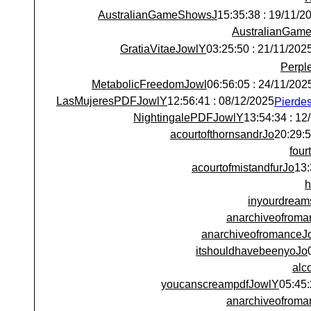
AustralianGameShowsJ
19/11/2025 : 15:
AustralianGam
GratiaVitaeJowlY
21/11/2025 : 03:25:5
Perpl
MetabolicFreedomJowl
24/11/2025 : 06:56:
LasMujeresPDFJowlY
08/12/2025 : 12:56:41
NightingalePDFJowlY
12/12/
acourtofthornsandrJo
fou
acourtofmistandfurJo
h
inyourdream
anarchiveofroma
anarchiveofromanceJ
itshouldhavebeenyoJo
alc
youcanscreampdfJowlY
anarchiveofroma