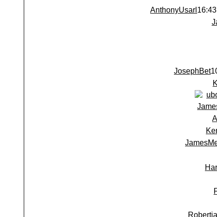
AnthonyUsarl
J
JosephBet
ub
Jame
A
Ke
JamesMe
Har
Robertj